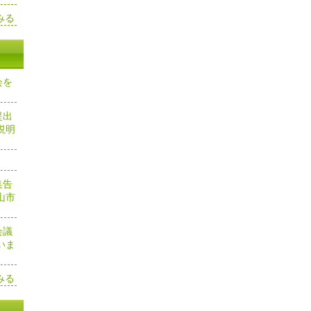
みる
会を
提出
説明
集告
山市
会議
いま
みる