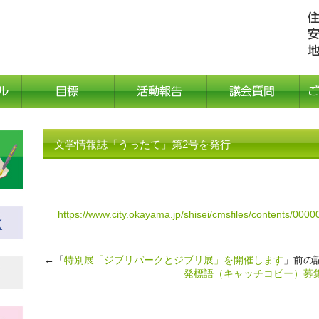
文学情報誌「うったて」第2号を発行
https://www.city.okayama.jp/shisei/cmsfiles/contents/00
←「
特別展「ジブリパークとジブリ展」を開催します
」前の
発標語（キャッチコピー）募