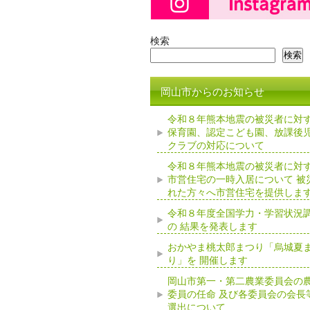
検索
検索
岡山市からのお知らせ
令和８年熊本地震の被災者に対
保育園、認定こども園、放課後
クラブの対応について
令和８年熊本地震の被災者に対
市営住宅の一時入居について 被
れた方々へ市営住宅を提供しま
令和８年度全国学力・学習状況
の 結果を発表します
おかやま桃太郎まつり「烏城夏
り」を 開催します
岡山市第一・第二農業委員会の
委員の任命 及び各委員会の会長
選出について