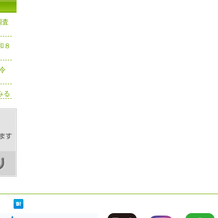
調査
和８
令
みる