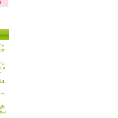
する
児童
する
災さ
す
調査
まつ
農業
等の