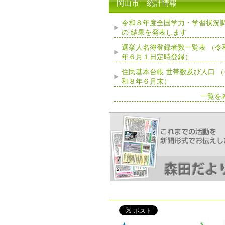
岡山市 統計情報
令和８年度全国学力・学習状況
の 結果を発表します
選挙人名簿登録者数一覧表 （令
年６月１日定時登録）
住民基本台帳 世帯数及び人口 （
和８年６月末）
一覧を