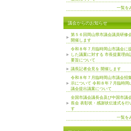
一覧を
議会からのお知らせ
第５６回岡山県市議会議員研修
開催します
令和８年７月臨時岡山市議会に
した議案に対する 市長提案理由
要旨について
議長記者会見を 開催します
令和８年７月臨時岡山市議会招
示について 令和８年７月臨時岡
議会提出議案について
全国市議会議長会及び中国市議
長会 表彰状・感謝状伝達式を行
す
一覧を